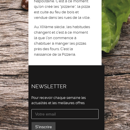
Napolitaine. C’est à ce moment
qu’on créé les “pizzerie”, la pizza
est cuite au feu de bois et
vendue dans les rues de la ville.
Au XIXème siècle, les habitudes
changent et c’est à ce moment
là que l’on commence à
s’habituer à manger les pizzas
près des fours. C’est la
naissance de la Pizzeria.
NEWSLETTER
Pour recevoir chaque semaine les
actualités et les meilleures offres