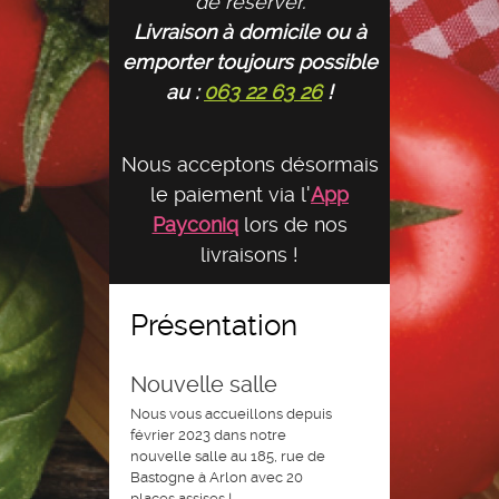
de réserver.
Livraison à domicile ou à
emporter toujours possible
au :
063 22 63 26
!
Nous acceptons désormais
le paiement via l'
App
Payconiq
lors de nos
livraisons !
Présentation
Nouvelle salle
Nous vous accueillons depuis
février 2023 dans notre
nouvelle salle au 185, rue de
Bastogne à Arlon avec 20
places assises !